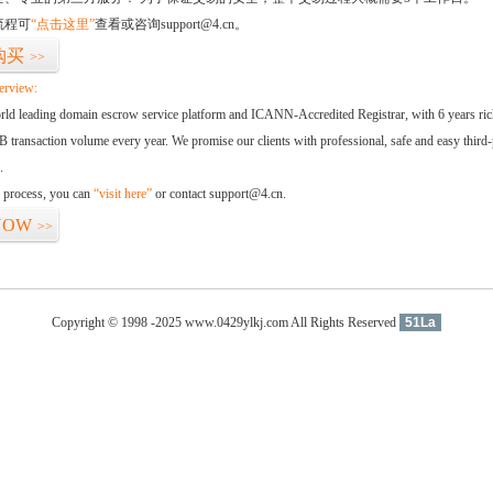
流程可
“点击这里”
查看或咨询support@4.cn。
购买
>>
erview:
orld leading domain escrow service platform and ICANN-Accredited Registrar, with 6 years ri
 transaction volume every year. We promise our clients with professional, safe and easy third-
.
d process, you can
“visit here”
or contact support@4.cn.
NOW
>>
Copyright © 1998 -2025 www.0429ylkj.com All Rights Reserved
51La