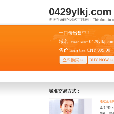
0429ylkj.com
您正在访问的域名可以转让!This domain name i
一口价出售中！
域名
0429ylkj.co
Domain Name:
售价
CNY 999.00
Listing Price:
立即购买
BUY NOW
>>
>>
域名交易方式：
通过金名网(
金名网(4
简单、安