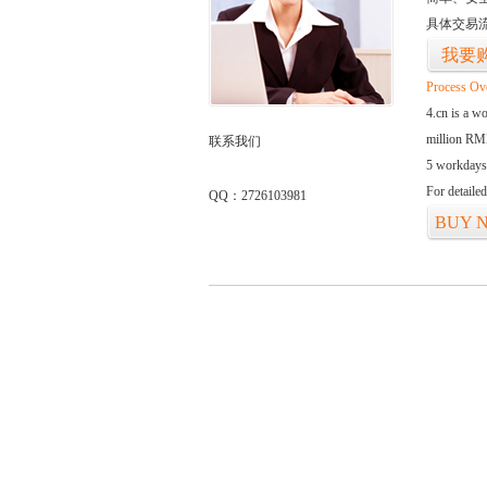
具体交易
我要
Process Ov
4.cn is a w
million RMB
联系我们
5 workdays
For detaile
QQ：2726103981
BUY 